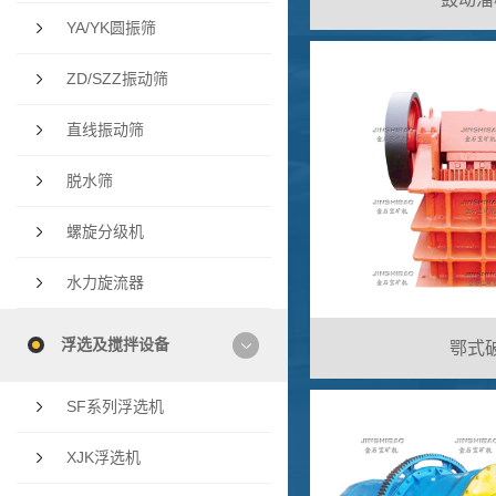
YA/YK圆振筛
ZD/SZZ振动筛
直线振动筛
脱水筛
螺旋分级机
水力旋流器
浮选及搅拌设备
鄂式破
SF系列浮选机
XJK浮选机