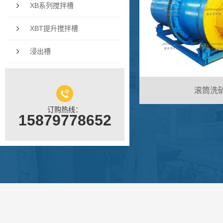
XB系列搅拌槽
XBT提升搅拌槽
浸出槽
滚筒洗
订购热线：
15879778652