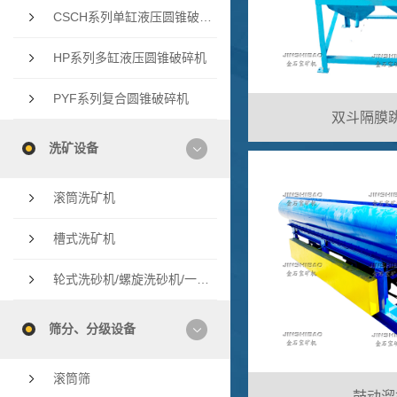
CSCH系列单缸液压圆锥破碎机
HP系列多缸液压圆锥破碎机
PYF系列复合圆锥破碎机
双斗隔膜
洗矿设备
滚筒洗矿机
槽式洗矿机
轮式洗砂机/螺旋洗砂机/一体洗砂机
筛分、分级设备
滚筒筛
鼓动溜