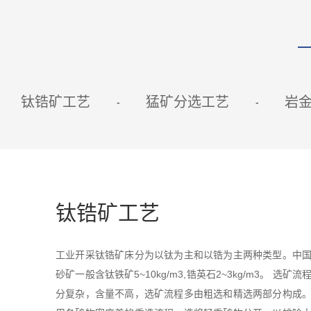
钛锆矿工艺
猛矿分选工艺
岩
钛锆矿工艺
工业开采钛锆矿床分为以钛为主和以锆为主两种类型。中
砂矿一般含钛铁矿5~10kg/m3,锆英石2~3kg/m3。 选矿
分复杂，含量不高，选矿流程多由粗选和精选两部分构成