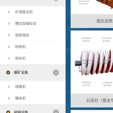
炉渣跳汰机
锯齿波跳
槽式双轴绞龙
铁架摇床
除铁机
铜米机
磨矿设备
球磨机
碾金机
石英砂（重选
破碎设备