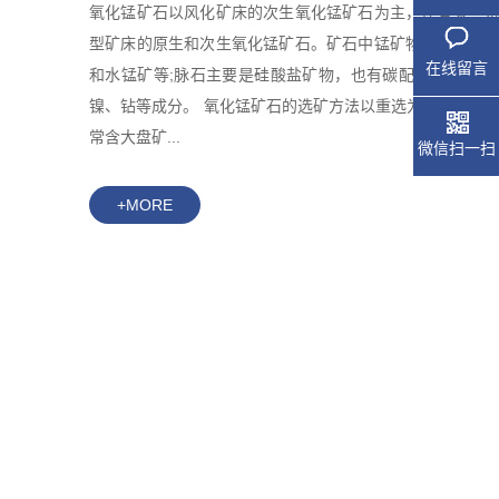
氧化锰矿石以风化矿床的次生氧化锰矿石为主，还有某些
型矿床的原生和次生氧化锰矿石。矿石中锰矿物主要是硬
在线留言
和水锰矿等;脉石主要是硅酸盐矿物，也有碳配盐矿物;常
镍、钻等成分。 氧化锰矿石的选矿方法以重选为主。风化
常含大盘矿...
微信扫一扫
+MORE