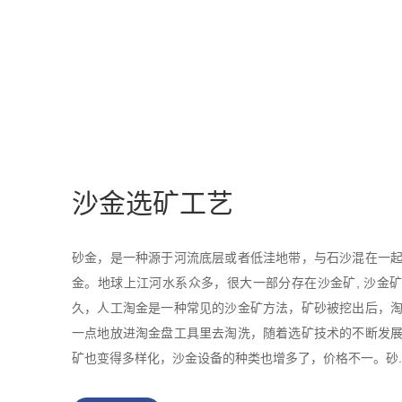
沙金选矿工艺
砂金，是一种源于河流底层或者低洼地带，与石沙混在一
金。地球上江河水系众多，很大一部分存在沙金矿, 沙金
久，人工淘金是一种常见的沙金矿方法，矿砂被挖出后，
一点地放进淘金盘工具里去淘洗，随着选矿技术的不断发
矿也变得多样化，沙金设备的种类也增多了，价格不一。砂..