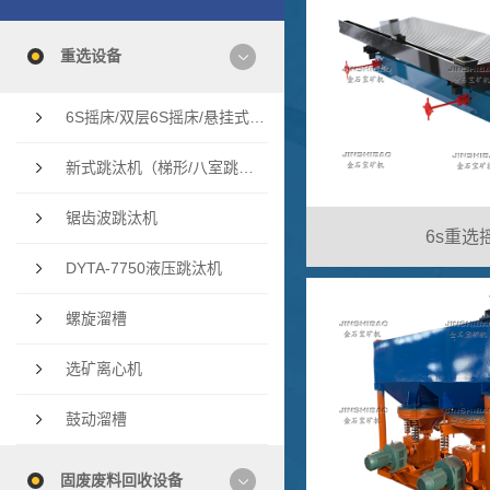
重选设备
6S摇床/双层6S摇床/悬挂式多层摇床/云锡摇床
新式跳汰机（梯形/八室跳汰机/双斗隔膜跳汰机
锯齿波跳汰机
6s重选
DYTA-7750液压跳汰机
螺旋溜槽
选矿离心机
鼓动溜槽
固废废料回收设备