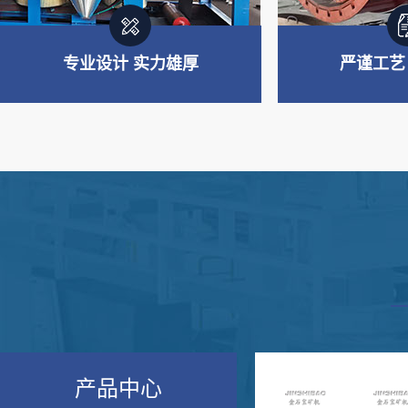
专业设计 实力雄厚
严谨工艺
专业制造 实力雄厚
严谨工艺
主要产品板块：重选设备、浮选
从材料选购、生
设备、磨矿及筛分设备、搅拌设
验经过多道严谨
备、制砂设备等
产品中心