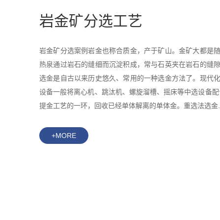
岩金矿分选工艺
岩金矿分选案例岩金也称合质金，产于矿山。金矿大都是
热泉通过岩石的缝细而沉淀积成，常与石英夹在岩石的缝
选金是自古以来历史悠久、常用的一种选金方法了。现代
设备一般将离心机、跳汰机、螺旋溜槽、摇床等中选设备配
提金工艺的一环，回收已经单体解离的单体金。重选法选金..
+MORE