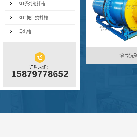
XB系列搅拌槽
XBT提升搅拌槽
浸出槽
滚筒洗
订购热线：
15879778652