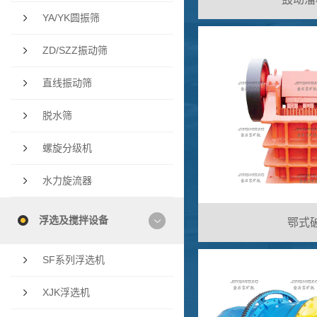
YA/YK圆振筛
ZD/SZZ振动筛
直线振动筛
脱水筛
螺旋分级机
水力旋流器
浮选及搅拌设备
鄂式破
SF系列浮选机
XJK浮选机