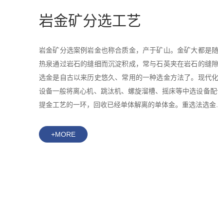
岩金矿分选工艺
岩金矿分选案例岩金也称合质金，产于矿山。金矿大都是
热泉通过岩石的缝细而沉淀积成，常与石英夹在岩石的缝
选金是自古以来历史悠久、常用的一种选金方法了。现代
设备一般将离心机、跳汰机、螺旋溜槽、摇床等中选设备配
提金工艺的一环，回收已经单体解离的单体金。重选法选金..
+MORE