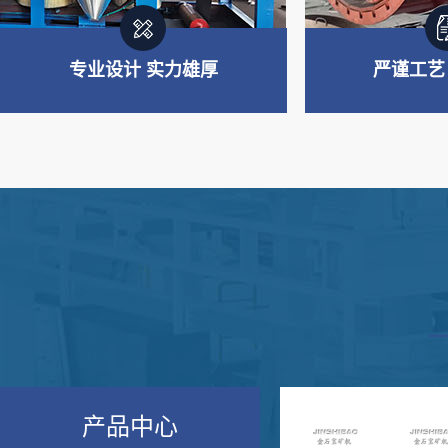
专业设计 实力雄厚
严谨工艺
专业制造 实力雄厚
严谨工艺
主要产品板块：重选设备、浮选
从材料选购、生
设备、磨矿及筛分设备、搅拌设
验经过多道严谨
备、制砂设备等
产品中心