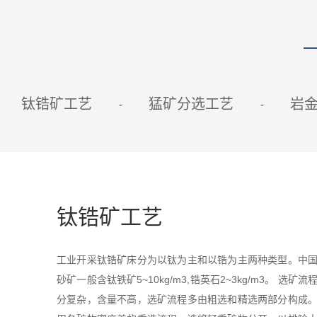
钛锆矿工艺
猛矿分选工艺
岩
钛锆矿工艺
工业开采钛锆矿床分为以钛为主和以锆为主两种类型。中
砂矿一般含钛铁矿5~10kg/m3,锆英石2~3kg/m3。 选矿
分复杂，含量不高，选矿流程多由粗选和精选两部分构成