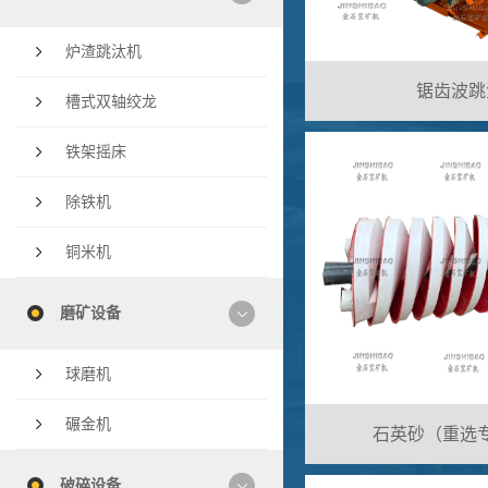
炉渣跳汰机
锯齿波跳
槽式双轴绞龙
铁架摇床
除铁机
铜米机
磨矿设备
球磨机
碾金机
石英砂（重选
破碎设备