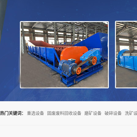
热门关键词：
重选设备
固废废料回收设备
磨矿设备
破碎设备
洗矿