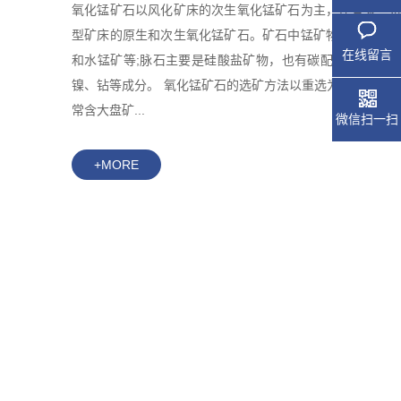
氧化锰矿石以风化矿床的次生氧化锰矿石为主，还有某些
型矿床的原生和次生氧化锰矿石。矿石中锰矿物主要是硬
在线留言
和水锰矿等;脉石主要是硅酸盐矿物，也有碳配盐矿物;常
镍、钻等成分。 氧化锰矿石的选矿方法以重选为主。风化
常含大盘矿...
微信扫一扫
+MORE