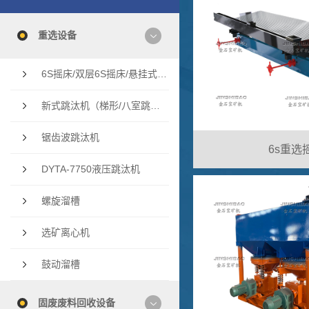
重选设备
6S摇床/双层6S摇床/悬挂式多层摇床/云锡摇床
新式跳汰机（梯形/八室跳汰机/双斗隔膜跳汰机
锯齿波跳汰机
6s重选
DYTA-7750液压跳汰机
螺旋溜槽
选矿离心机
鼓动溜槽
固废废料回收设备