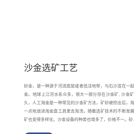
沙金选矿工艺
砂金，是一种源于河流底层或者低洼地带，与石沙混在一
金。地球上江河水系众多，很大一部分存在沙金矿, 沙金
久，人工淘金是一种常见的沙金矿方法，矿砂被挖出后，
一点地放进淘金盘工具里去淘洗，随着选矿技术的不断发
矿也变得多样化，沙金设备的种类也增多了，价格不一。砂..