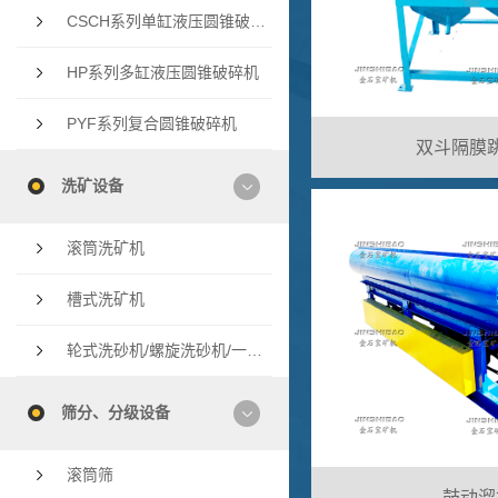
CSCH系列单缸液压圆锥破碎机
HP系列多缸液压圆锥破碎机
PYF系列复合圆锥破碎机
双斗隔膜
洗矿设备
滚筒洗矿机
槽式洗矿机
轮式洗砂机/螺旋洗砂机/一体洗砂机
筛分、分级设备
滚筒筛
鼓动溜