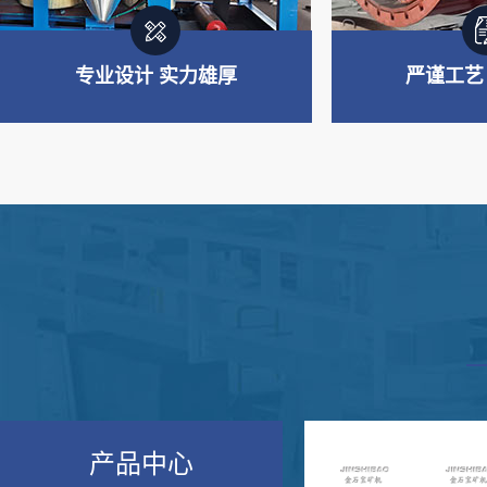
专业设计 实力雄厚
严谨工艺
专业制造 实力雄厚
严谨工艺
主要产品板块：重选设备、浮选
从材料选购、生
设备、磨矿及筛分设备、搅拌设
验经过多道严谨
备、制砂设备等
产品中心