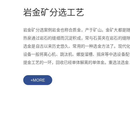
岩金矿分选工艺
岩金矿分选案例岩金也称合质金，产于矿山。金矿大都是
热泉通过岩石的缝细而沉淀积成，常与石英夹在岩石的缝
选金是自古以来历史悠久、常用的一种选金方法了。现代
设备一般将离心机、跳汰机、螺旋溜槽、摇床等中选设备配
提金工艺的一环，回收已经单体解离的单体金。重选法选金..
+MORE