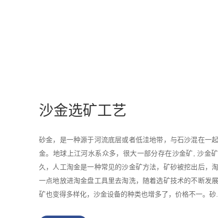
沙金选矿工艺
砂金，是一种源于河流底层或者低洼地带，与石沙混在一
金。地球上江河水系众多，很大一部分存在沙金矿, 沙金
久，人工淘金是一种常见的沙金矿方法，矿砂被挖出后，
一点地放进淘金盘工具里去淘洗，随着选矿技术的不断发
矿也变得多样化，沙金设备的种类也增多了，价格不一。砂..