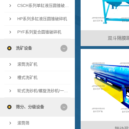
CSCH系列单缸液压圆锥破碎机
HP系列多缸液压圆锥破碎机
PYF系列复合圆锥破碎机
双斗隔膜
洗矿设备
滚筒洗矿机
槽式洗矿机
轮式洗砂机/螺旋洗砂机/一体洗砂机
筛分、分级设备
滚筒筛
鼓动溜