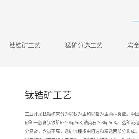
钛锆矿工艺
猛矿分选工艺
岩
钛锆矿工艺
工业开采钛锆矿床分为以钛为主和以锆为主两种类型。中
砂矿一般含钛铁矿5~10kg/m3,锆英石2~3kg/m3。 选矿
分复杂，含量不高，选矿流程多由粗选和精选两部分构成