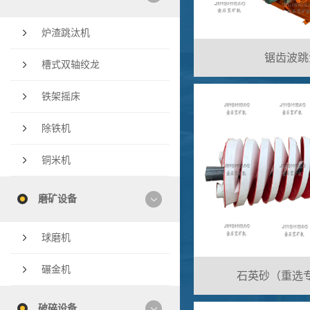
炉渣跳汰机
锯齿波跳
槽式双轴绞龙
铁架摇床
除铁机
铜米机
磨矿设备
球磨机
碾金机
石英砂（重选
破碎设备