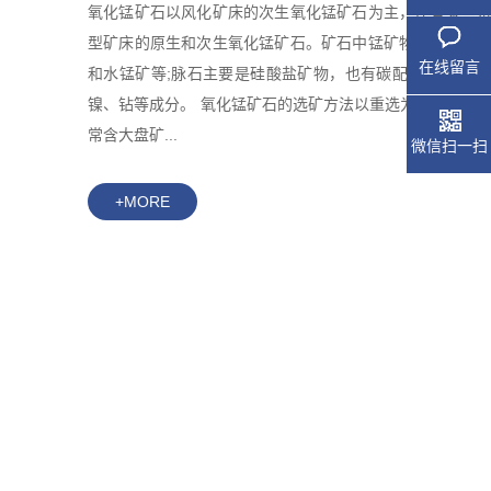
氧化锰矿石以风化矿床的次生氧化锰矿石为主，还有某些
型矿床的原生和次生氧化锰矿石。矿石中锰矿物主要是硬
在线留言
和水锰矿等;脉石主要是硅酸盐矿物，也有碳配盐矿物;常
镍、钻等成分。 氧化锰矿石的选矿方法以重选为主。风化
常含大盘矿...
微信扫一扫
+MORE