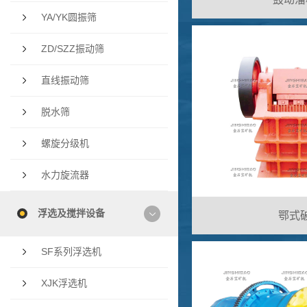
YA/YK圆振筛
ZD/SZZ振动筛
直线振动筛
脱水筛
螺旋分级机
水力旋流器
浮选及搅拌设备
鄂式破
SF系列浮选机
XJK浮选机