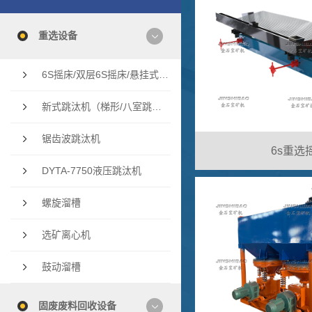
重选设备
6S摇床/双层6S摇床/悬挂式多层摇床/云锡摇床
新式跳汰机（梯形/八室跳汰机/双斗隔膜跳汰机
锯齿波跳汰机
6s重选
DYTA-7750液压跳汰机
螺旋溜槽
选矿离心机
鼓动溜槽
固废废料回收设备