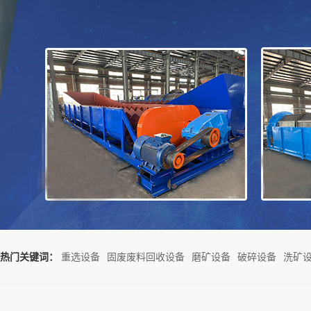
热门关键词：
重选设备
固废废料回收设备
磨矿设备
破碎设备
洗矿