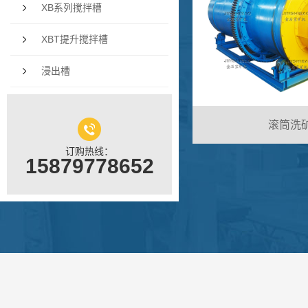
XB系列搅拌槽
XBT提升搅拌槽
浸出槽
滚筒洗
订购热线：
15879778652