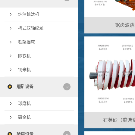
炉渣跳汰机
锯齿波跳
槽式双轴绞龙
铁架摇床
除铁机
铜米机
磨矿设备
球磨机
碾金机
石英砂（重选
破碎设备