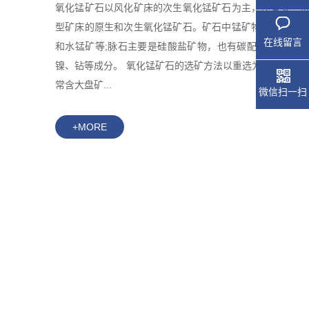
氧化锰矿石以风化矿床的次生氧化锰矿石为主，还有某些
型矿床的原生和次生氧化锰矿石。矿石中锰矿物主要是硬
在线留言
和水锰矿等;脉石主要是硅酸盐矿物，也有碳配盐矿物;常
镍、钻等成分。 氧化锰矿石的选矿方法以重选为主。风化
常含大盘矿...
微信扫一扫
+MORE