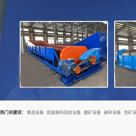
热门关键词：
重选设备
固废废料回收设备
磨矿设备
破碎设备
洗矿