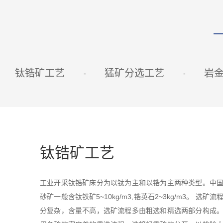
钛锆矿工艺
猛矿分选工艺
岩
钛锆矿工艺
工业开采钛锆矿床分为以钛为主和以锆为主两种类型。中
砂矿一般含钛铁矿5~10kg/m3,锆英石2~3kg/m3。 选矿
分复杂，含量不高，选矿流程多由粗选和精选两部分构成