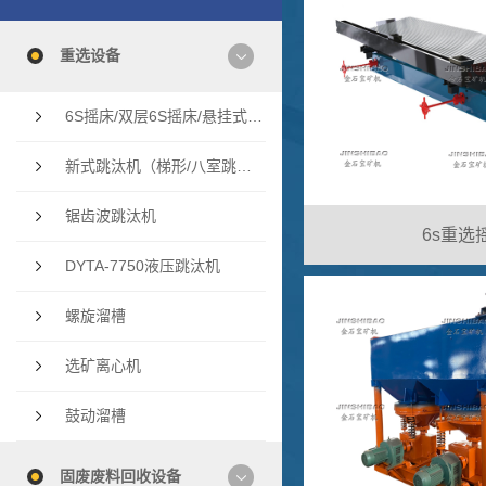
重选设备
6S摇床/双层6S摇床/悬挂式多层摇床/云锡摇床
新式跳汰机（梯形/八室跳汰机/双斗隔膜跳汰机
锯齿波跳汰机
6s重选
DYTA-7750液压跳汰机
螺旋溜槽
选矿离心机
鼓动溜槽
固废废料回收设备