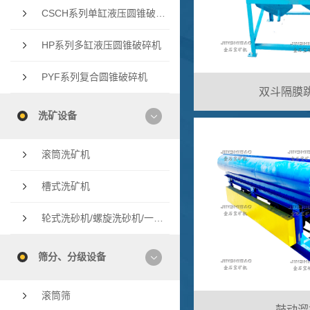
CSCH系列单缸液压圆锥破碎机
HP系列多缸液压圆锥破碎机
PYF系列复合圆锥破碎机
双斗隔膜
洗矿设备
滚筒洗矿机
槽式洗矿机
轮式洗砂机/螺旋洗砂机/一体洗砂机
筛分、分级设备
滚筒筛
鼓动溜