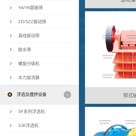
YA/YK圆振筛
ZD/SZZ振动筛
直线振动筛
脱水筛
螺旋分级机
水力旋流器
浮选及搅拌设备
鄂式破
SF系列浮选机
XJK浮选机