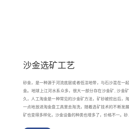
沙金选矿工艺
砂金，是一种源于河流底层或者低洼地带，与石沙混在一
金。地球上江河水系众多，很大一部分存在沙金矿, 沙金
久，人工淘金是一种常见的沙金矿方法，矿砂被挖出后，
一点地放进淘金盘工具里去淘洗，随着选矿技术的不断发
矿也变得多样化，沙金设备的种类也增多了，价格不一。砂..