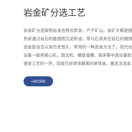
岩金矿分选工艺
岩金矿分选案例岩金也称合质金，产于矿山。金矿大都是
热泉通过岩石的缝细而沉淀积成，常与石英夹在岩石的缝
选金是自古以来历史悠久、常用的一种选金方法了。现代
设备一般将离心机、跳汰机、螺旋溜槽、摇床等中选设备配
提金工艺的一环，回收已经单体解离的单体金。重选法选金..
+MORE