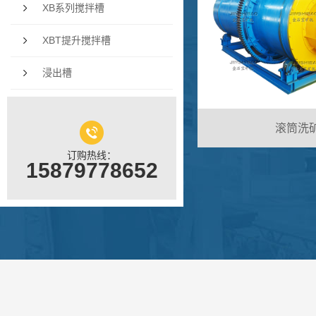
XB系列搅拌槽
XBT提升搅拌槽
浸出槽
滚筒洗
订购热线：
15879778652