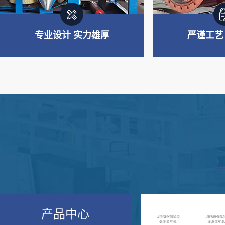
专业设计 实力雄厚
严谨工艺
专业制造 实力雄厚
严谨工艺
主要产品板块：重选设备、浮选
从材料选购、生
设备、磨矿及筛分设备、搅拌设
验经过多道严谨
备、制砂设备等
产品中心