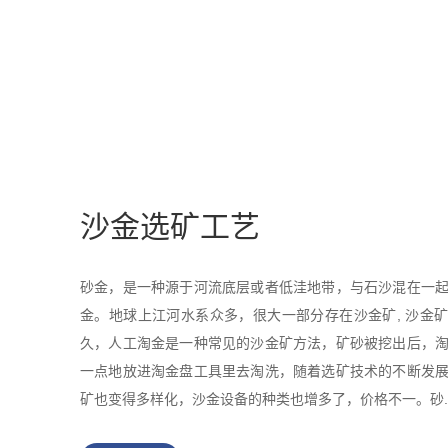
沙金选矿工艺
砂金，是一种源于河流底层或者低洼地带，与石沙混在一
金。地球上江河水系众多，很大一部分存在沙金矿, 沙金
久，人工淘金是一种常见的沙金矿方法，矿砂被挖出后，
一点地放进淘金盘工具里去淘洗，随着选矿技术的不断发
矿也变得多样化，沙金设备的种类也增多了，价格不一。砂..