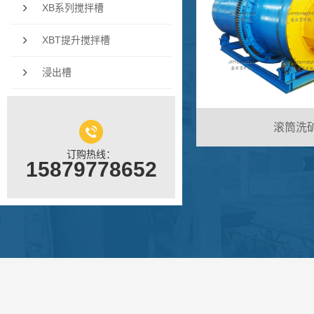
XB系列搅拌槽
XBT提升搅拌槽
浸出槽
滚筒洗
订购热线：
15879778652