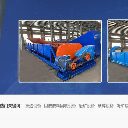
热门关键词：
重选设备
固废废料回收设备
磨矿设备
破碎设备
洗矿