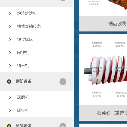
炉渣跳汰机
锯齿波跳
槽式双轴绞龙
铁架摇床
除铁机
铜米机
磨矿设备
球磨机
碾金机
石英砂（重选
破碎设备