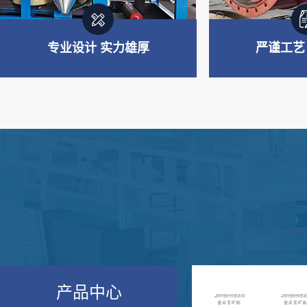
专业设计 实力雄厚
严谨工艺
专业制造 实力雄厚
严谨工艺
主要产品板块：重选设备、浮选
从材料选购、生
设备、磨矿及筛分设备、搅拌设
验经过多道严谨
备、制砂设备等
产品中心