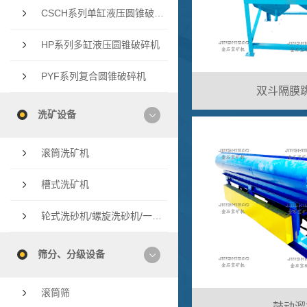
CSCH系列单缸液压圆锥破碎机
HP系列多缸液压圆锥破碎机
PYF系列复合圆锥破碎机
双斗隔膜
洗矿设备
滚筒洗矿机
槽式洗矿机
轮式洗砂机/螺旋洗砂机/一体洗砂机
筛分、分级设备
滚筒筛
鼓动溜