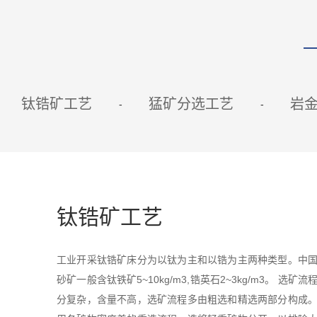
钛锆矿工艺
猛矿分选工艺
岩
钛锆矿工艺
工业开采钛锆矿床分为以钛为主和以锆为主两种类型。中
砂矿一般含钛铁矿5~10kg/m3,锆英石2~3kg/m3。 选矿
分复杂，含量不高，选矿流程多由粗选和精选两部分构成