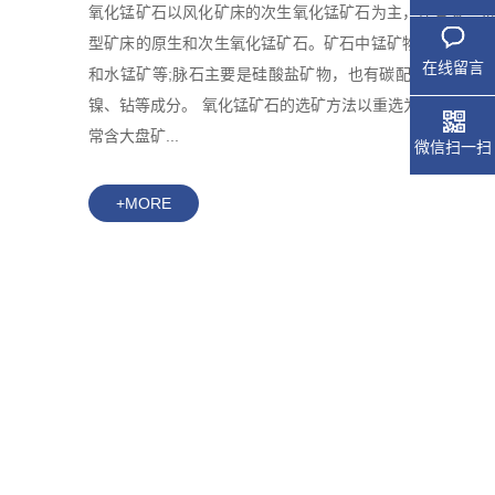
氧化锰矿石以风化矿床的次生氧化锰矿石为主，还有某些
型矿床的原生和次生氧化锰矿石。矿石中锰矿物主要是硬
在线留言
和水锰矿等;脉石主要是硅酸盐矿物，也有碳配盐矿物;常
镍、钻等成分。 氧化锰矿石的选矿方法以重选为主。风化
常含大盘矿...
微信扫一扫
+MORE