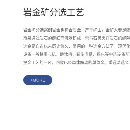
岩金矿分选工艺
岩金矿分选案例岩金也称合质金，产于矿山。金矿大都是
热泉通过岩石的缝细而沉淀积成，常与石英夹在岩石的缝
选金是自古以来历史悠久、常用的一种选金方法了。现代
设备一般将离心机、跳汰机、螺旋溜槽、摇床等中选设备配
提金工艺的一环，回收已经单体解离的单体金。重选法选金..
+MORE