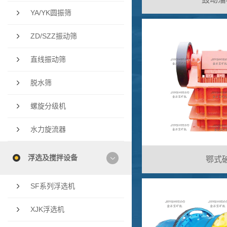
YA/YK圆振筛
ZD/SZZ振动筛
直线振动筛
脱水筛
螺旋分级机
水力旋流器
浮选及搅拌设备
鄂式破
SF系列浮选机
XJK浮选机