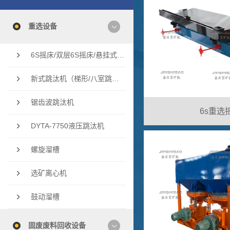
重选设备
6S摇床/双层6S摇床/悬挂式多层摇床/云锡摇床
新式跳汰机（梯形/八室跳汰机/双斗隔膜跳汰机
锯齿波跳汰机
6s重选
DYTA-7750液压跳汰机
螺旋溜槽
选矿离心机
鼓动溜槽
固废废料回收设备