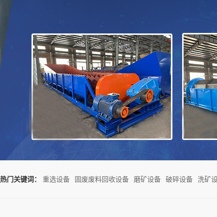
热门关键词：
重选设备
固废废料回收设备
磨矿设备
破碎设备
洗矿