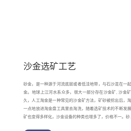
沙金选矿工艺
砂金，是一种源于河流底层或者低洼地带，与石沙混在一
金。地球上江河水系众多，很大一部分存在沙金矿, 沙金
久，人工淘金是一种常见的沙金矿方法，矿砂被挖出后，
一点地放进淘金盘工具里去淘洗，随着选矿技术的不断发
矿也变得多样化，沙金设备的种类也增多了，价格不一。砂..