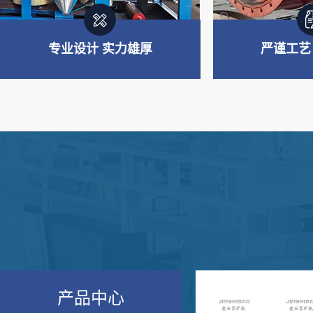
专业设计 实力雄厚
严谨工艺
专业制造 实力雄厚
严谨工艺
主要产品板块：重选设备、浮选
从材料选购、生
设备、磨矿及筛分设备、搅拌设
验经过多道严谨
备、制砂设备等
产品中心