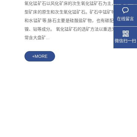
氧化锰矿石以风化矿床的次生氧化锰矿石为主，还有某些
型矿床的原生和次生氧化锰矿石。矿石中锰矿物主要是硬
在线留言
和水锰矿等;脉石主要是硅酸盐矿物，也有碳配盐矿物;常
镍、钻等成分。 氧化锰矿石的选矿方法以重选为主。风化
常含大盘矿...
微信扫一扫
+MORE