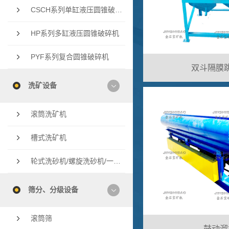
CSCH系列单缸液压圆锥破碎机
HP系列多缸液压圆锥破碎机
PYF系列复合圆锥破碎机
双斗隔膜
洗矿设备
滚筒洗矿机
槽式洗矿机
轮式洗砂机/螺旋洗砂机/一体洗砂机
筛分、分级设备
滚筒筛
鼓动溜