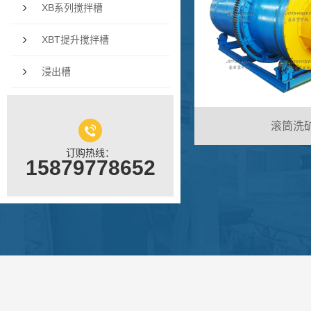
XB系列搅拌槽
XBT提升搅拌槽
浸出槽
滚筒洗
订购热线：
15879778652