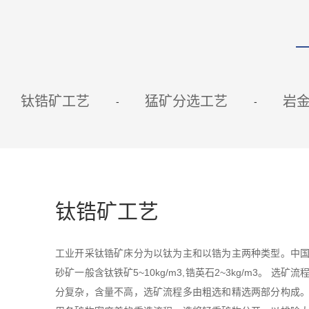
钛锆矿工艺
猛矿分选工艺
岩
钛锆矿工艺
工业开采钛锆矿床分为以钛为主和以锆为主两种类型。中
砂矿一般含钛铁矿5~10kg/m3,锆英石2~3kg/m3。 选矿
分复杂，含量不高，选矿流程多由粗选和精选两部分构成