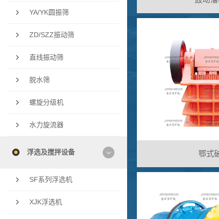
YA/YK圆振筛
ZD/SZZ振动筛
直线振动筛
脱水筛
螺旋分级机
水力旋流器
浮选及搅拌设备
鄂式破
SF系列浮选机
XJK浮选机