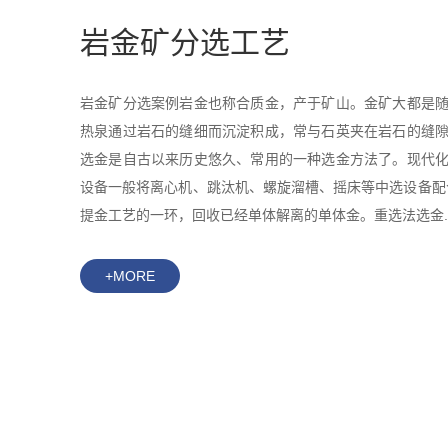
岩金矿分选工艺
岩金矿分选案例岩金也称合质金，产于矿山。金矿大都是
热泉通过岩石的缝细而沉淀积成，常与石英夹在岩石的缝
选金是自古以来历史悠久、常用的一种选金方法了。现代
设备一般将离心机、跳汰机、螺旋溜槽、摇床等中选设备配
提金工艺的一环，回收已经单体解离的单体金。重选法选金..
+MORE