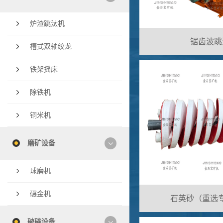
炉渣跳汰机
锯齿波跳
槽式双轴绞龙
铁架摇床
除铁机
铜米机
磨矿设备
球磨机
碾金机
石英砂（重选
破碎设备