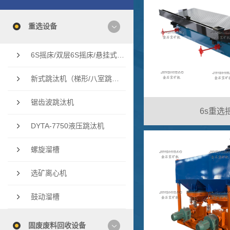
重选设备
6S摇床/双层6S摇床/悬挂式多层摇床/云锡摇床
新式跳汰机（梯形/八室跳汰机/双斗隔膜跳汰机
锯齿波跳汰机
6s重选
DYTA-7750液压跳汰机
螺旋溜槽
选矿离心机
鼓动溜槽
固废废料回收设备