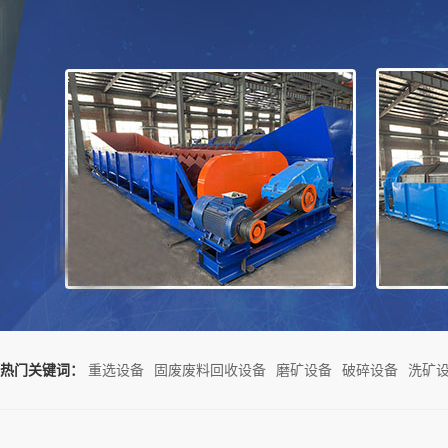
热门关键词：
重选设备
固废废料回收设备
磨矿设备
破碎设备
洗矿