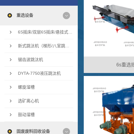
重选设备
6S摇床/双层6S摇床/悬挂式多层摇床/云锡摇床
新式跳汰机（梯形/八室跳汰机/双斗隔膜跳汰机
锯齿波跳汰机
6s重选
DYTA-7750液压跳汰机
螺旋溜槽
选矿离心机
鼓动溜槽
固废废料回收设备