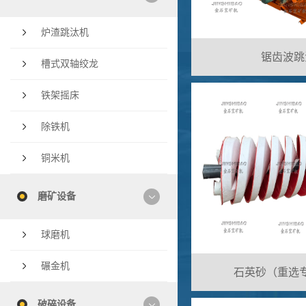
炉渣跳汰机
锯齿波跳
槽式双轴绞龙
铁架摇床
除铁机
铜米机
磨矿设备
球磨机
碾金机
石英砂（重选
破碎设备