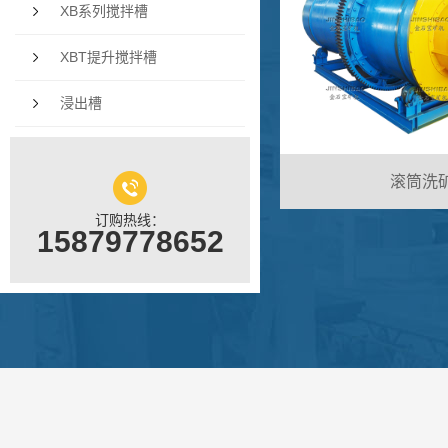
XB系列搅拌槽
XBT提升搅拌槽
浸出槽
滚筒洗
订购热线：
15879778652