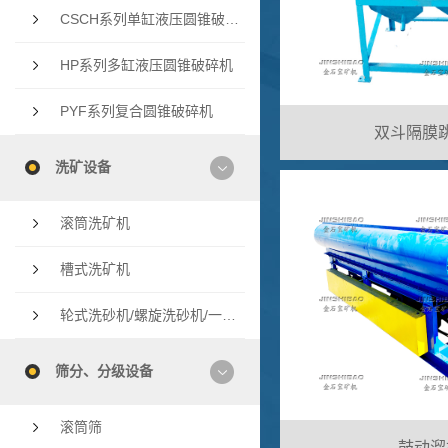
CSCH系列单缸液压圆锥破碎机
HP系列多缸液压圆锥破碎机
PYF系列复合圆锥破碎机
双斗隔膜
洗矿设备
滚筒洗矿机
槽式洗矿机
轮式洗砂机/螺旋洗砂机/一体洗砂机
筛分、分级设备
滚筒筛
鼓动溜