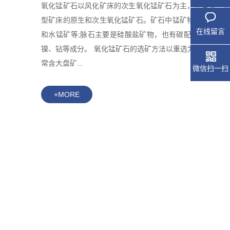
氧化锰矿石以风化矿床的次生氧化锰矿石为主，还有某些
型矿床的原生和次生氧化锰矿石。矿石中锰矿物主要是硬
在线留言
和水锰矿等;脉石主要是硅酸盐矿物，也有碳配盐矿物;常
镍、钻等成分。 氧化锰矿石的选矿方法以重选为主。风化
常含大盘矿...
微信扫一扫
+MORE