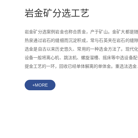
岩金矿分选工艺
岩金矿分选案例岩金也称合质金，产于矿山。金矿大都是
热泉通过岩石的缝细而沉淀积成，常与石英夹在岩石的缝
选金是自古以来历史悠久、常用的一种选金方法了。现代
设备一般将离心机、跳汰机、螺旋溜槽、摇床等中选设备配
提金工艺的一环，回收已经单体解离的单体金。重选法选金..
+MORE