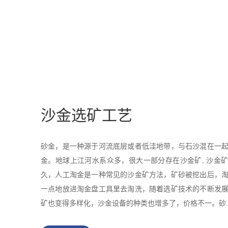
沙金选矿工艺
砂金，是一种源于河流底层或者低洼地带，与石沙混在一
金。地球上江河水系众多，很大一部分存在沙金矿, 沙金
久，人工淘金是一种常见的沙金矿方法，矿砂被挖出后，
一点地放进淘金盘工具里去淘洗，随着选矿技术的不断发
矿也变得多样化，沙金设备的种类也增多了，价格不一。砂..