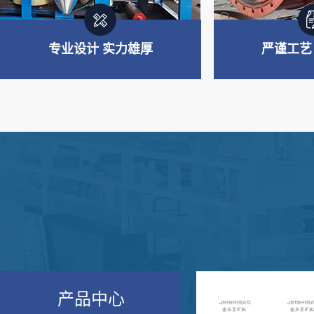
专业设计 实力雄厚
严谨工艺
专业制造 实力雄厚
严谨工艺
主要产品板块：重选设备、浮选
从材料选购、生
设备、磨矿及筛分设备、搅拌设
验经过多道严谨
备、制砂设备等
产品中心