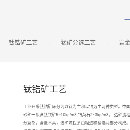
钛锆矿工艺
猛矿分选工艺
岩
钛锆矿工艺
工业开采钛锆矿床分为以钛为主和以锆为主两种类型。中
砂矿一般含钛铁矿5~10kg/m3,锆英石2~3kg/m3。 选矿
分复杂，含量不高，选矿流程多由粗选和精选两部分构成