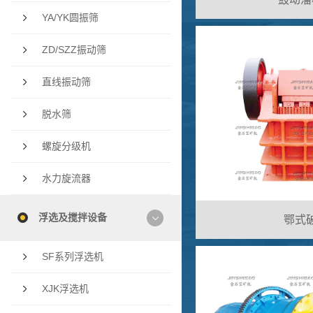
YA/YK圆振筛
ZD/SZZ振动筛
直线振动筛
脱水筛
螺旋分级机
水力旋流器
浮选及搅拌设备
鄂式破
SF系列浮选机
XJK浮选机